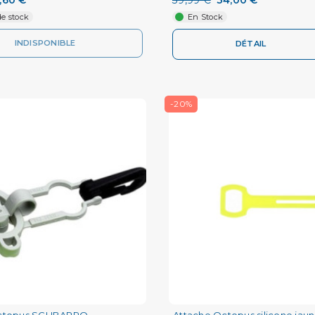
e stock
En Stock
INDISPONIBLE
DÉTAIL
-20%
Octopus SCUBAPRO
Attache Octopus silicone jau