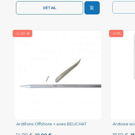
DÉTAIL
-4,00 €
-20%
Ardillons Offshore + axes BEUCHAT
Ardoise s
14,00 €
10,00 €
19,50 €
15