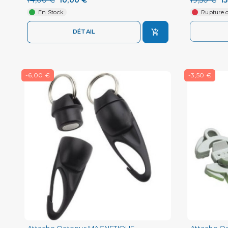
En Stock
Rupture d
DÉTAIL
-6,00 €
-3,50 €
Attache Octopus MAGNETIQUE
Attache 