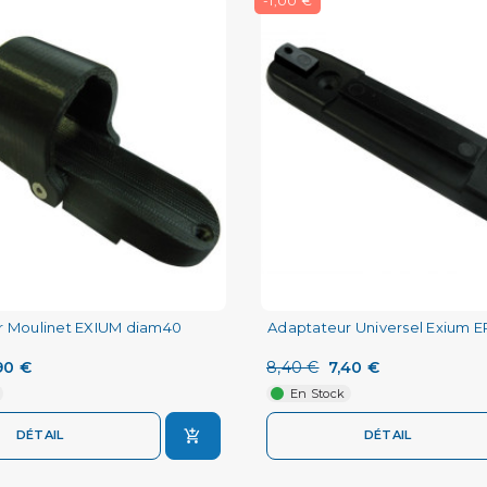
-1,00 €
r Moulinet EXIUM diam40
Adaptateur Universel Exium
90 €
8,40 €
7,40 €
En Stock
DÉTAIL
DÉTAIL