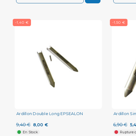
-1,40 €
-1,50 €
Ardillon Double Long EPSEALON
Ardillon S
9,40 €
8,00 €
6,90 €
5,
En Stock
Rupture d