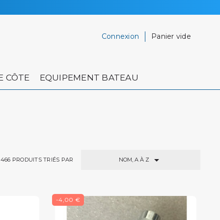
Connexion
Panier vide
E CÔTE
EQUIPEMENT BATEAU

NOM, A À Z
466
PRODUITS TRIÉS PAR
-4,00 €