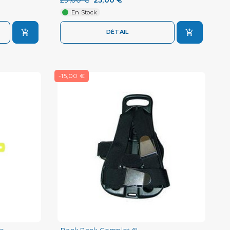
En Stock
DÉTAIL
-15,00 €
ne
Back Pack Complet 6L