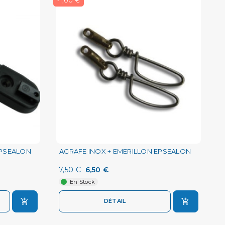
-1,00 €
 EPSEALON
AGRAFE INOX + EMERILLON EPSEALON
7,50 €
6,50 €
En Stock
DÉTAIL