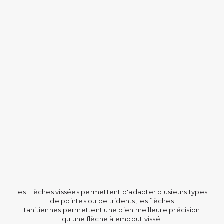
les Flèches vissées
permettent d'adapter plusieurs types
de pointes ou de tridents
, les flèches
tahitiennes
permettent une bien meilleure précision
qu'une flèche à embout vissé.