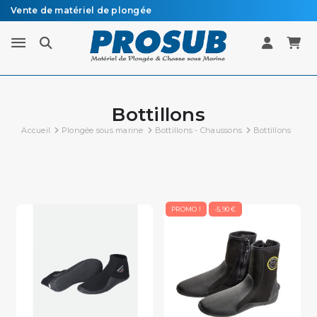
Livraison sous 48h à 72h en colissimo recommandé
Bottillons
Accueil
Plongée sous marine
Bottillons - Chaussons
Bottillons
PROMO !
-5,90 €