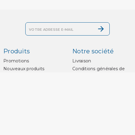
Produits
Notre société
Promotions
Livraison
Nouveaux produits
Conditions générales de
vente
Meilleures ventes
Paiement sécurisé
Grille des tailles
Contactez-nous
Plan du site
Magasins
Prosub Plongée
Zone Technique N 2-
Voie de la pointe du