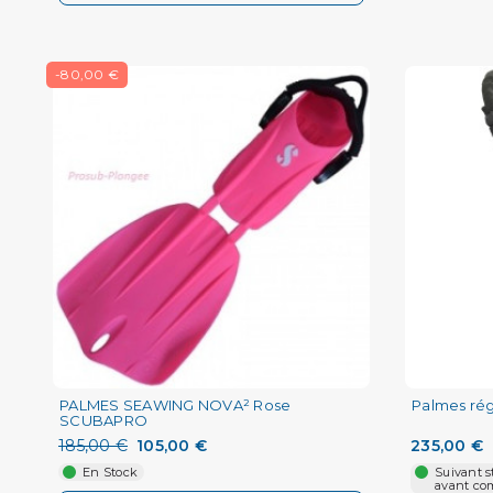
-80,00 €
PALMES SEAWING NOVA² Rose
Palmes ré
SCUBAPRO
185,00 €
105,00 €
235,00 €
En Stock
Suivant s
avant c