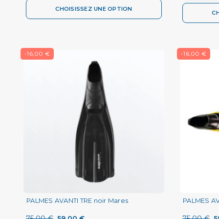
CHOISISSEZ UNE OPTION
C
-16,00 €
-16,00 €
PALMES AVANTI TRE noir Mares
PALMES AV
75,00 €
59,00 €
75,00 €
5