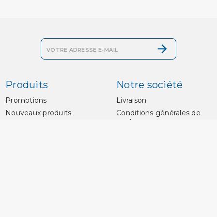
Produits
Notre société
Promotions
Livraison
Nouveaux produits
Conditions générales de
vente
Meilleures ventes
Paiement sécurisé
Grille des tailles
Contactez-nous
Plan du site
Magasins
Prosub Plongée
Zone Technique N 2-