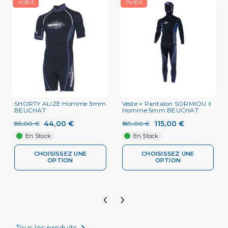
-41,00 €
-74,00 €
SHORTY ALIZE Homme 3mm
Veste + Pantalon SORMIOU II
BEUCHAT
Homme 5mm BEUCHAT
44,00 €
115,00 €
85,00 €
189,00 €
En Stock
En Stock
CHOISISSEZ UNE
CHOISISSEZ UNE
OPTION
OPTION
‹
›

Tous les produits