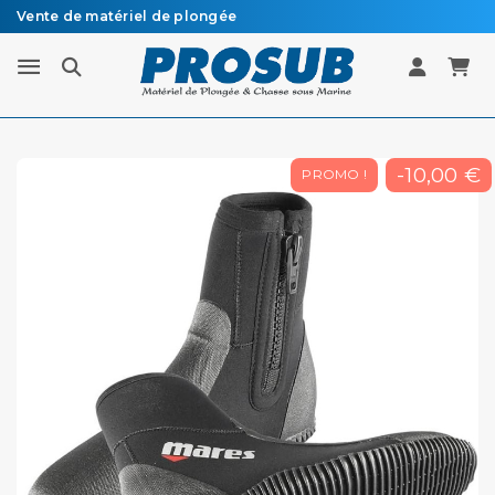
Vente de matériel de plongée
Livraison sous 48h à 72h en colissimo recommandé
-10,00 €
PROMO !