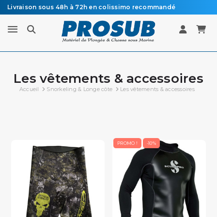
Livraison sous 48h à 72h en colissimo recommandé
Vente de matériel de plongée
Les vêtements & accessoires
Accueil
Snorkeling & Longe côte
Les vêtements & accessoires
PROMO !
-10%