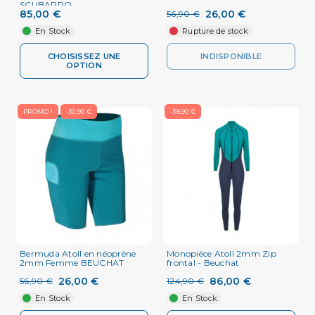
SCUBAPRO
85,00 €
26,00 €
56,90 €
En Stock
Rupture de stock
CHOISISSEZ UNE
INDISPONIBLE
OPTION
PROMO !
-30,90 €
-38,90 €
Bermuda Atoll en néoprène
Monopièce Atoll 2mm Zip
2mm Femme BEUCHAT
frontal - Beuchat
26,00 €
86,00 €
56,90 €
124,90 €
En Stock
En Stock