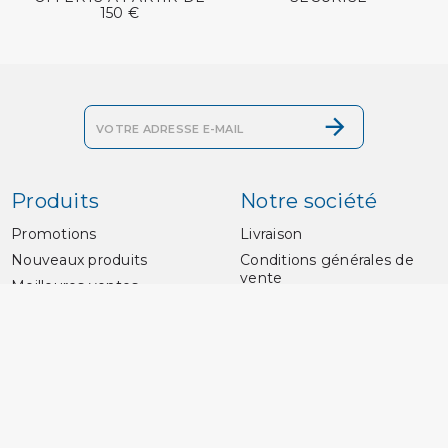
150 €
Produits
Notre société
Promotions
Livraison
Nouveaux produits
Conditions générales de
vente
Meilleures ventes
Paiement sécurisé
Grille des tailles
Contactez-nous
Plan du site
Magasins
Prosub Plongée