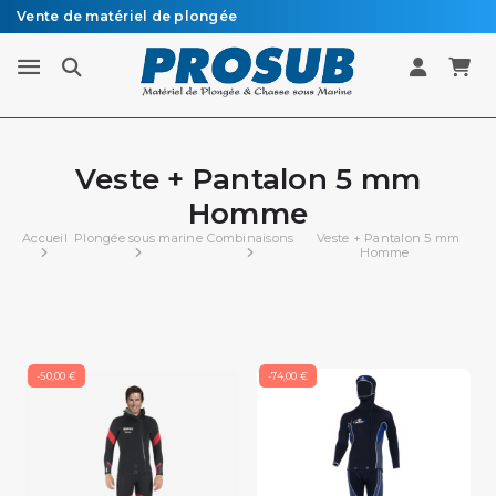
Vente de matériel de plongée
Livraison sous 48h à 72h en colissimo recommandé
Veste + Pantalon 5 mm
Homme
Accueil
Plongée sous marine
Combinaisons
Veste + Pantalon 5 mm
Homme
-50,00 €
-74,00 €