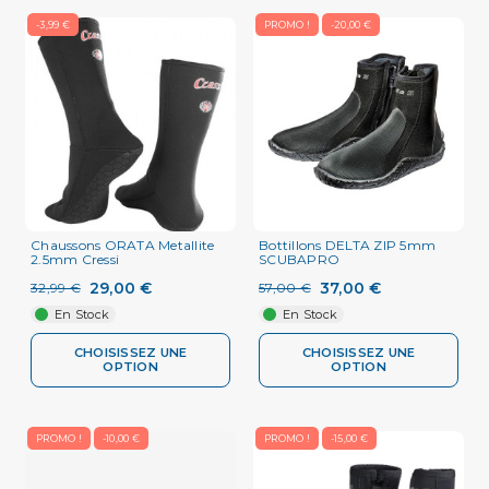
-3,99 €
PROMO !
-20,00 €
Chaussons ORATA Metallite
Bottillons DELTA ZIP 5mm
2.5mm Cressi
SCUBAPRO
29,00 €
37,00 €
32,99 €
57,00 €
En Stock
En Stock
CHOISISSEZ UNE
CHOISISSEZ UNE
OPTION
OPTION
PROMO !
-10,00 €
PROMO !
-15,00 €