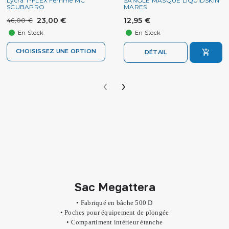
Lycra T-FLEX Femme MC
SANGLE MASQUE LIQUIDSKIN
SCUBAPRO
MARES
23,00 €
12,95 €
46,00 €
En Stock
En Stock
CHOISISSEZ UNE OPTION
DÉTAIL
‹
›
Sac Megattera
• Fabriqué en bâche 500 D
• Poches pour équipement de plongée
• Compartiment intérieur étanche