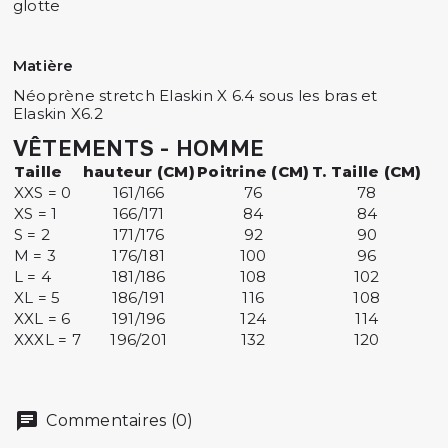
glotte
Matière
Néoprène stretch Elaskin X 6.4 sous les bras et
Elaskin X6.2
VÊTEMENTS - HOMME
Taille
hauteur (CM)
Poitrine (CM)
T. Taille (CM)
XXS = 0
161/166
76
78
XS = 1
166/171
84
84
S = 2
171/176
92
90
M = 3
176/181
100
96
L = 4
181/186
108
102
XL = 5
186/191
116
108
XXL = 6
191/196
124
114
XXXL = 7
196/201
132
120
Commentaires (0)