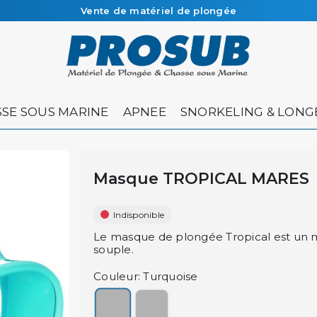
Vente de matériel de plongée
Livraison sous 48h à 72h en colissimo recommandé
SE SOUS MARINE
APNEE
SNORKELING & LONG
Masque TROPICAL MARES
Indisponible
Le masque de plongée Tropical est un
souple.
Couleur: Turquoise
Turquoise
Vert