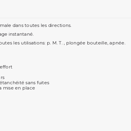
imale dans toutes les directions.
age instantané.
tes les utilisations: p. M. T. , plongée bouteille, apnée.
effort
rs
étanchéité sans fuites
la mise en place