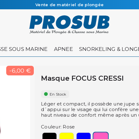
Vente de matériel de plongée
Livraison sous 48h à 72h en colissimo recommandé
SE SOUS MARINE
APNEE
SNORKELING & LONG
-6,00 €
Masque FOCUS CRESSI
En Stock
Léger et compact, il possède une jupe s
d´appui sur le visage qui lui confère un
haut niveau de confort même après un 
Couleur: Rose
Rose
Noir
Jaune
Bleu