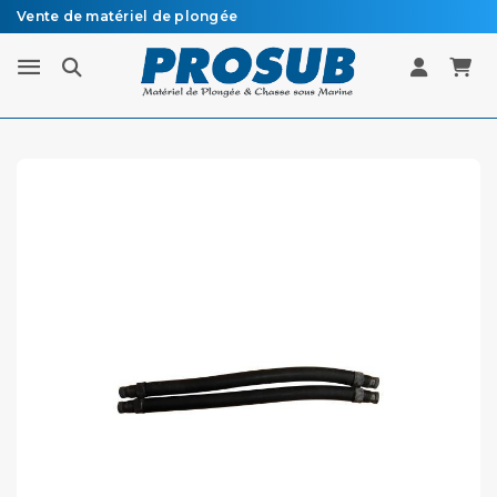
Vente de matériel de plongée
Livraison sous 48h à 72h en colissimo recommandé