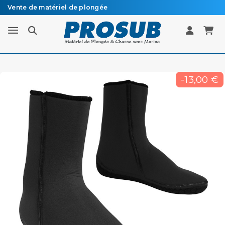
Vente de matériel de plongée
Livraison sous 48h à 72h en colissimo recommandé
-13,00 €