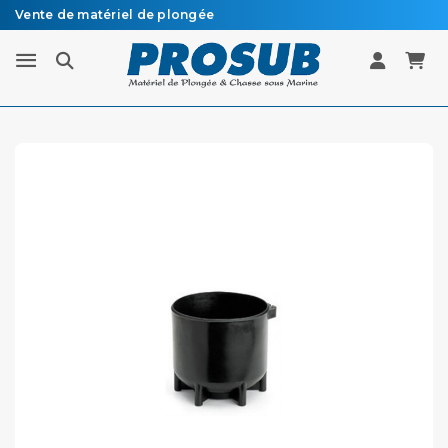
Vente de matériel de plongée
Livraison sous 48h à 72h en colissimo recommandé