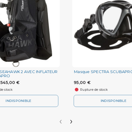
b SEAHAWK 2 AVEC INFLATEUR
Masque SPECTRA SCUBAPR
APRO
545,00 €
95,00 €
de stock
Rupture de stock
INDISPONIBLE
INDISPONIBLE
‹
›