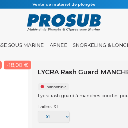
Vente de matériel de plongée
Livraison sous 48h à 72h en colissimo recommandé
SE SOUS MARINE
APNEE
SNORKELING & LONG
-18,00 €
LYCRA Rash Guard MANCH
Indisponible
Lycra rash guard à manches courtes po
Tailles: XL